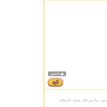
أعجبني
الرد
مين. بدلا من ذلك، يحذف الرسائل!