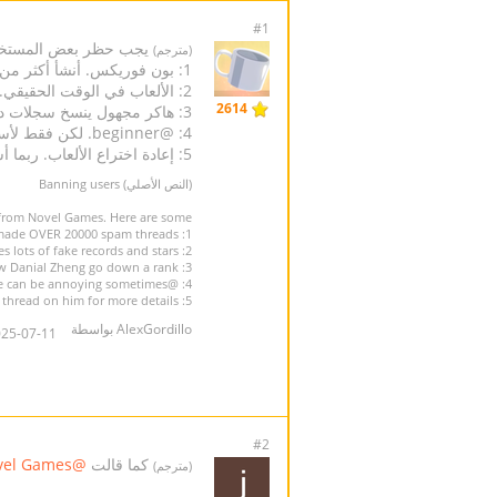
#1
يجب حظر بعض المستخدمين من امتل
(مترجم)
1: بون فوريكس. أنشأ أكثر من 20000 موضوع مزعج.
2: الألعاب في الوقت الحقيقي. يصنع الكثير من الأسطوانات المزيفة والنجوم!
2614
3: هاكر مجهول ينسخ سجلات دانيال تشنغ. يجعل اللاعبين دون دانيال تشنغ ينخفضون رتبة.
4: @beginner. لكن فقط لأسبوع. يمكن أن يكون مزعجا أحيانا.
5: إعادة اختراع الألعاب. ربما أسوأ مستخدم حتى الآن، راجع موضوعي عنه لمزيد من التفاصيل.
(النص الأصلي) Banning users
from Novel Games. Here are some:
1: Bunnforex. He made OVER 20000 spam threads.
2: Real Time Gaming. He makes lots of fake records and stars!
3: Unnamed hacker copying Danial Zheng's records. He makes players below Danial Zheng go down a rank.
4: @beginner. Just for a week though. He can be annoying sometimes.
5: Gaming Reinvented. Probably the WORST user yet, see my thread on him for more details.
AlexGordillo بواسطة
5-07-11 05:22:28
#2
كما قالت
@Novel Games
(مترجم)