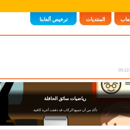
لعاب
المنتديات
ترخيص ألعابنا