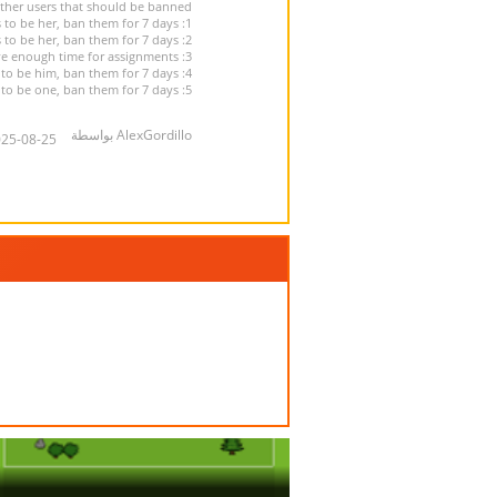
ther users that should be banned:
1: Toadette. She is annoying. If anyone claims to be her, ban them for 7 days
2: Peppa Pig. She is annoying. If anyone claims to be her, ban them for 7 days
3: My annoying social teacher D. Langlois. She doesn't give enough time for assignments
4: The dog from Find HQ Backward on Hooda Math. He bites a girl's rubber duck. If anyone claims to be him, ban them for 7 days
5: The coaches from 7 rings in Just Dance 2020. They can be annoying. If anyone claims to be one, ban them for 7 days
AlexGordillo بواسطة
5-08-25 00:33:10