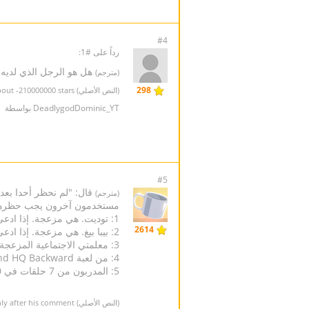
#4
رداً على #1:
هل هو الرجل الذي لديه حوالي -0000
(مترجم)
298
(النص الأصلي) Is it the guy with about -210000000 stars
DeadlygodDominic_YT بواسطة
#5
قال: "لم نحظر أحدا بعد.
(مترجم)
مستخدمون آخرون يجب حظره
1: توديت. هي مزعجة. إذا ادعى أحد أنه هي، احظره لمدة 7 أيام
2614
2: بيبا بيغ. هي مزعجة. إذا ادعى أحد أنه هي، احظره لمدة 7 أيام
3: معلمتي الاجتماعية المزعجة د. لانغلويس. هي لا تعطي وقتا كافيا للواجبات
4: من لعبة Find HQ Backward على لعبة Hooda Math. يعض بطة مطاطية لفتاة. إذا ادعى أحد أنه هو، احظره لمدة 7 أيام
5: المدربون من 7 حلقات في Just Dance 2020. يمكن أن تكون مزعجة. إذا ادعى أحد أنه واحد، احظره لمدة 7 أيام
(النص الأصلي) He said "We havent banned anyone yet." Pay attention! He said yet. Maybe he does ban users, but only after his comment?