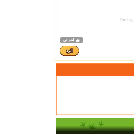
أعجبني
الرد