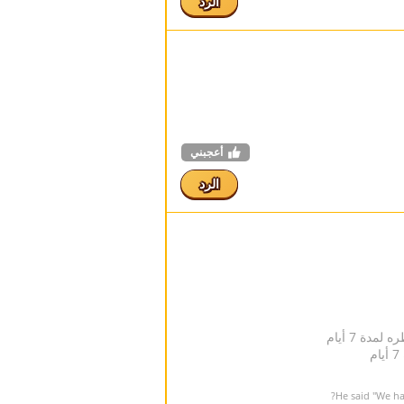
الرد
أعجبني
الرد