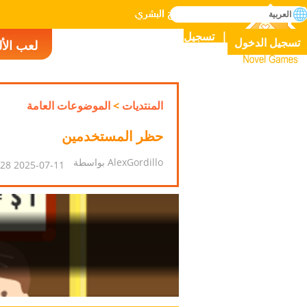
بحث
العربية
إتقان جميع الألعاب في التاريخ البشري
تسجيل
تسجيل الدخول
لعب الأ
Novel Games
المنتديات
>
الموضوعات العامة
حظر المستخدمين
AlexGordillo بواسطة
2025-07-11 05:22:28