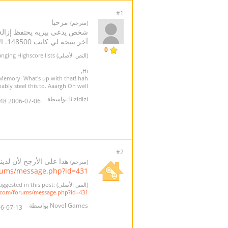
#1
مرحبا
(مترجم)
شخص يدعى بيزيه يحتفظ إزالة اس
آخر نتيجة لي كانت 148500. الآن هو من المحتمل أن يُصلّد هذا إلى. Aaargh أوه حسنا ، =)
0
(النص الأصلي) Changing Highscore lists
Hi,
Memory. What's up with that! hah.
ly steel this to. Aaargh Oh well, =)
Bizidizi بواسطة
2006-07-06 01:30:48
#2
هذا على الأرجح لأن لدينا ميزة أحدث -- مطابقة أسم
(مترجم)
rums/message.php?id=431
(النص الأصلي) That's probably because our latest feature - the names matcher - has matched your name to become Bizet. As we have suggested in this post:
.com/forums/message.php?id=431
Novel Games بواسطة
07-13 23:15:26