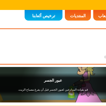
لعاب
المنتديات
ترخيص ألعابنا