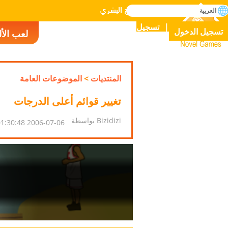
بحث
العربية
إتقان جميع الألعاب في التاريخ البشري
تسجيل
تسجيل الدخول
لعب الأ
Novel Games
المنتديات
>
الموضوعات العامة
تغيير قوائم أعلى الدرجات
Bizidizi بواسطة
2006-07-06 01:30:48