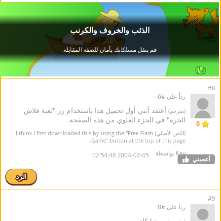
#8
رداً على #6:
أعتقد أنني أول تحميل هذا باستخدام زر "لعبة فلاش
(مترجم)
الحرة" في الجزء العلوي من هذه الصفحة.
0
(النص الأصلي) I think I first downloaded this by using the "Free Flash
Game" button at the top of this page.
Kay بواسطة
2004-02-05 02:54:48
أعجبني
الرد
#9
رداً على #8:
مرحبا كاي,