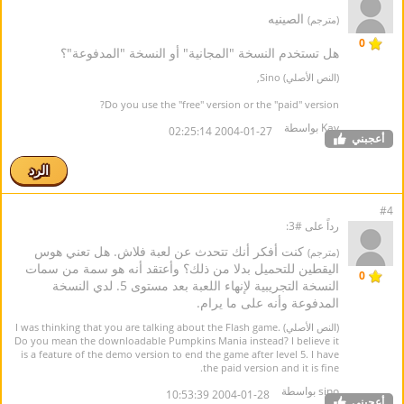
الصينيه
(مترجم)
0
هل تستخدم النسخة "المجانية" أو النسخة "المدفوعة"؟
(النص الأصلي) Sino,
Do you use the "free" version or the "paid" version?
Kay بواسطة
2004-01-27 02:25:14
أعجبني
الرد
#4
رداً على #3:
كنت أفكر أنك تتحدث عن لعبة فلاش. هل تعني هوس
(مترجم)
اليقطين للتحميل بدلا من ذلك؟ وأعتقد أنه هو سمة من سمات
0
النسخة التجريبية لإنهاء اللعبة بعد مستوى 5. لدي النسخة
المدفوعة وأنه على ما يرام.
(النص الأصلي) I was thinking that you are talking about the Flash game.
Do you mean the downloadable Pumpkins Mania instead? I believe it
is a feature of the demo version to end the game after level 5. I have
the paid version and it is fine.
sino بواسطة
2004-01-28 10:53:39
أعجبني