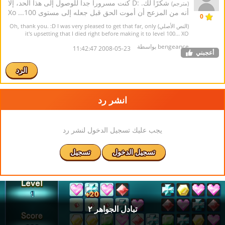
شكرًا لك. :D كنت مسرورا جدا للوصول إلى هذا الحد، إلا
(مترجم)
أنه من المزعج أن أموت الحق قبل جعله إلى مستوى 100... Xo
0
(النص الأصلي) Oh, thank you. :D I was very pleased to get that far, only
it's upsetting that I died right before making it to level 100... XO
bengeance بواسطة
2008-05-23 11:42:47
أعجبني
الرد
انشر رد
يجب عليك تسجيل الدخول لنشر رد
تسجيل الدخول
تسجيل