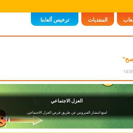
لعاب
المنتديات
ترخيص ألعابنا
صح"