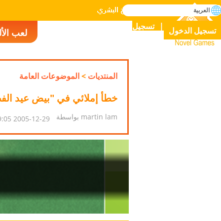
بحث
العربية
إتقان جميع الألعاب في التاريخ البشري
تسجيل
تسجيل الدخول
لعب الأ
Novel Games
المنتديات
>
الموضوعات العامة
خطأ إملائي في "بيض عيد الف
martin lam بواسطة
2005-12-29 14:09:05