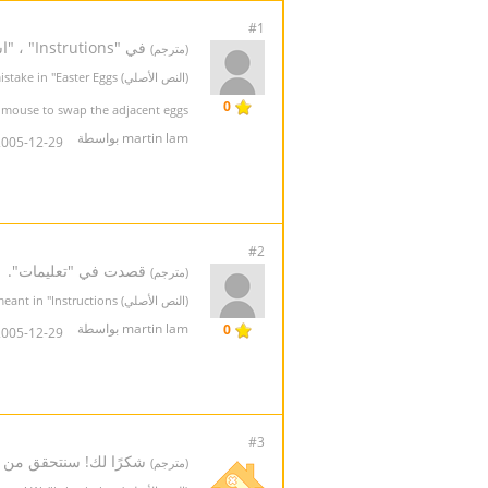
#1
في "Instrutions" ، "استخدام الماوس مبادلة البيض المجاورة ,..." يجب أن يكون "استخدام الماوس لمبادلة البيض المجاورة,...
(مترجم)
(النص الأصلي) Spelling mistake in "Easter Eggs"
0
mouse to swap the adjacent eggs,...
martin lam بواسطة
005-12-29 14:09:05
#2
قصدت في "تعليمات".
(مترجم)
(النص الأصلي) I meant in "Instructions".
martin lam بواسطة
0
005-12-29 14:10:34
#3
شكرًا لك! سنتحقق من 
(مترجم)