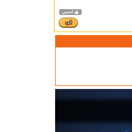
أعجبني
الرد