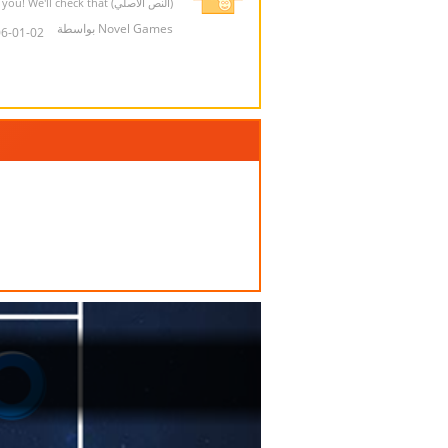
(النص الأصلي) Thank you! We'll check that!
Novel Games بواسطة
01-02 12:45:12