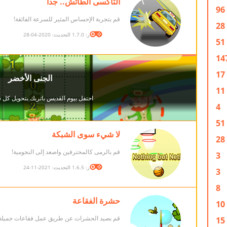
التاكسى الطائش.. جداً
96
قم بتجربة الإحساس المثير للسرعة الفائقة!
28
الإصدار: 1.7.0 التحديث: 2020-04-28
51
14
17
11
4
51
لا شيء سوى الشبكة
28
قم بالرمى كالمحترفين واصعد إلى النجومية!
3
الإصدار: 1.6.5 التحديث: 2021-11-24
3
8
حشرة الفقاعة
10
قم بصيد الحشرات عن طريق عمل فقاعات جميلة
15