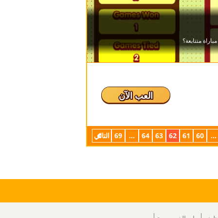
العب الآن
...
60
61
62
63
64
...
69
التالي