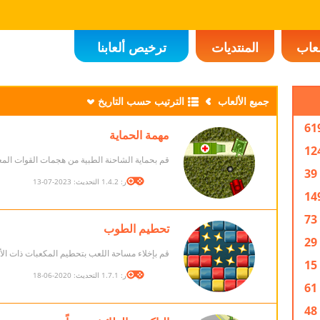
لعاب
المنتديات
ترخيص ألعابنا
جميع الألعاب
الترتيب حسب التاريخ
61
مهمة الحماية
12
قم بحماية الشاحنة الطبية من هجمات القوات المعا
39
الإصدار: 1.4.2 التحديث: 2023-07-13
14
73
تحطيم الطوب
29
قم بإخلاء مساحة اللعب بتحطيم المكعبات ذات الألو
15
الإصدار: 1.7.1 التحديث: 2020-06-18
61
48