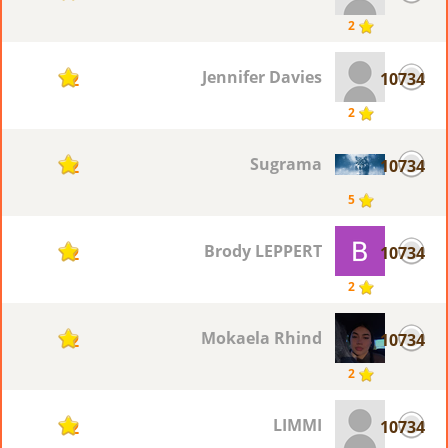
2
Jennifer Davies
10734
2
2
Sugrama
10734
2
5
Brody LEPPERT
10734
2
2
Mokaela Rhind
10734
2
2
LIMMI
10734
2