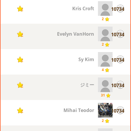
Kris Croft
10734
2
2
Evelyn VanHorn
10734
2
2
Sy Kim
10734
2
4
ジミー
10734
2
31
Mihai Teodor
10734
2
2