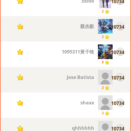
zaloo
10734
2
2
蔡杰叡
10734
2
2
1095311黃子牧
10734
2
8
Jose Batista
10734
2
2
shaxx
10734
2
3
qhhhhhh
10734
2