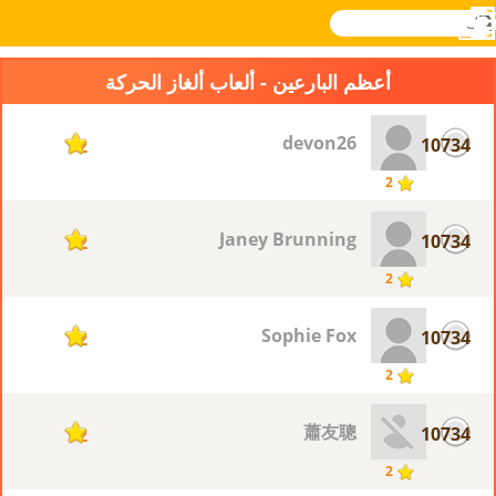
بحث
القائمة
Novel
تسجيل
الدخول
Games
أعظم البارعين - ألعاب ألغاز الحركة
devon26
10734
2
2
Janey Brunning
10734
2
2
Sophie Fox
10734
2
2
蕭友聰
10734
2
2