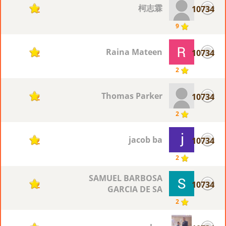
柯志霖
10734
2
9
Raina Mateen
10734
2
2
Thomas Parker
10734
2
2
jacob ba
10734
2
2
SAMUEL BARBOSA
10734
2
GARCIA DE SA
2