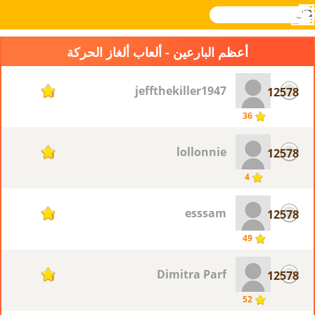
بحث
القائمة
تسجيل
Novel
Games
الدخول
أعظم البارعين - ألعاب ألغاز الحركة
jeffthekiller1947
12578
1
36
lollonnie
12578
1
4
esssam
12578
1
49
Dimitra Parf
12578
1
52