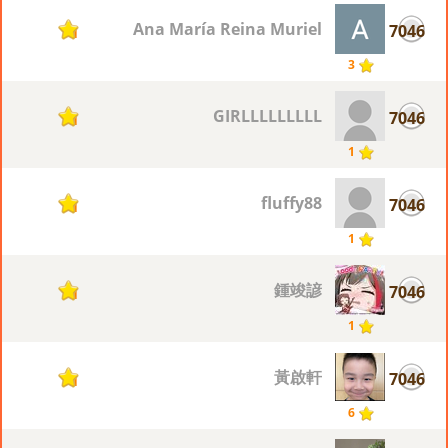
Ana María Reina Muriel
7046
1
3
GIRLLLLLLLLL
7046
1
1
fluffy88
7046
1
1
鍾竣諺
7046
1
1
黃啟軒
7046
1
6