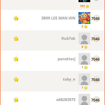
183
3B09 LEE MAN HIN
7046
1
2
RubTek
7046
1
8
panettarj
7046
1
1
toby_n
7046
1
1
a68283975
7046
1