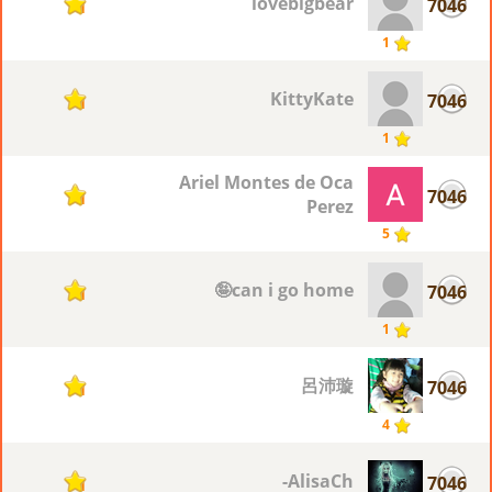
lovebigbear
7046
1
1
KittyKate
7046
1
1
Ariel Montes de Oca
7046
1
Perez
5
can i go home🤪
7046
1
1
呂沛璇
7046
1
4
AlisaCh-
7046
1