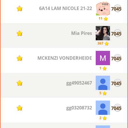
6A14 LAM NICOLE 21-22
7045
1
11
Mia Pires
7045
1
367
MCKENZI VONDERHEIDE
7045
1
1
gg49052467
7045
1
5
gg03208732
7045
1
2