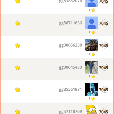
gg51882076
7045
1
1
gg56711636
7045
1
1
gg30066238
7045
1
1
gg00045480
7045
1
1
gg35561971
7045
1
2
gg47118709
7045
1