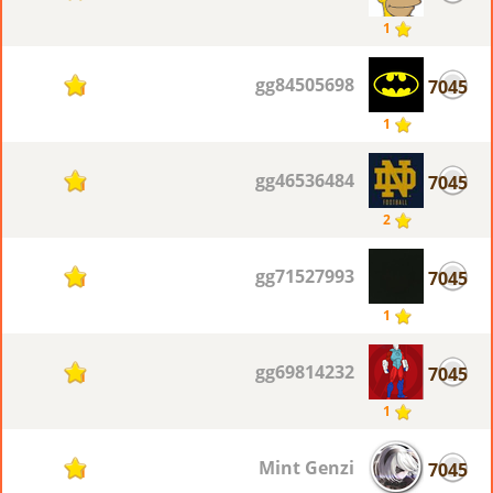
1
gg84505698
7045
1
1
gg46536484
7045
1
2
gg71527993
7045
1
1
gg69814232
7045
1
1
Mint Genzi
7045
1