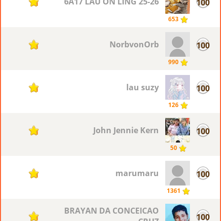
25-26 6A17 LAU ON LING
100
11
653
NorbvonOrb
100
11
990
lau suzy
100
11
126
John Jennie Kern
100
11
50
marumaru
100
11
1361
BRAYAN DA CONCEICAO
100
11