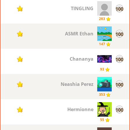
TINGLING
100
11
283
ASMR Ethan
100
11
147
Chananya
100
11
93
Neashia Perez
100
11
353
Hermionne
100
11
55