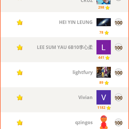
CRUZ
298
HEI YIN LEUNG
100
11
78
LEE SUM YAU 6B10李心柔
100
11
441
lightfury
100
11
89
Vivian
100
11
1182
qzingos
100
11