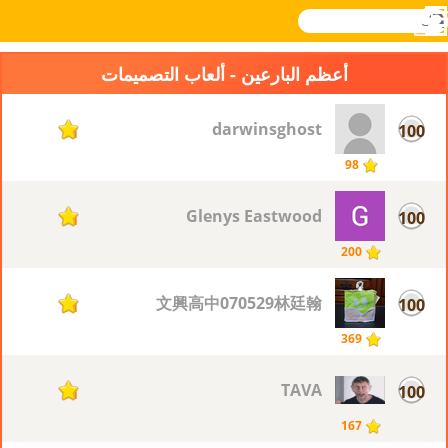
بحث
القائمة
Novel
تسجيل
الدخول
Games
أعظم البارعين - ألعاب التصميمات
darwinsghost
100
11
98
Glenys Eastwood
100
11
200
文興高中070529林廷翰
100
11
369
TAVA
100
11
167