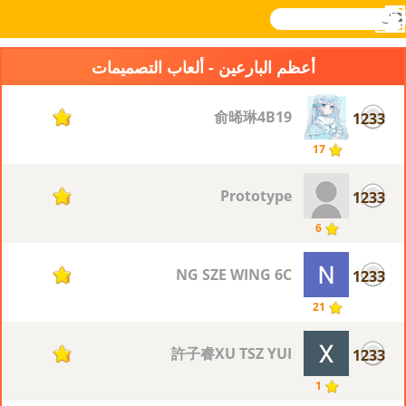
بحث
القائمة
Novel
تسجيل
الدخول
Games
أعظم البارعين - ألعاب التصميمات
俞晞琳4B19
1233
1
17
Prototype
1233
1
6
NG SZE WING 6C
1233
1
21
許子睿XU TSZ YUI
1233
1
1