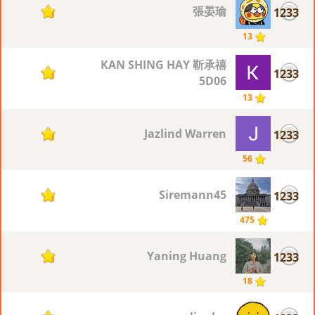
張晏瑜
1233
1
13
KAN SHING HAY 靳承禧
1233
1
5D06
13
Jazlind Warren
1233
1
56
Siremann45
1233
1
475
Yaning Huang
1233
1
18