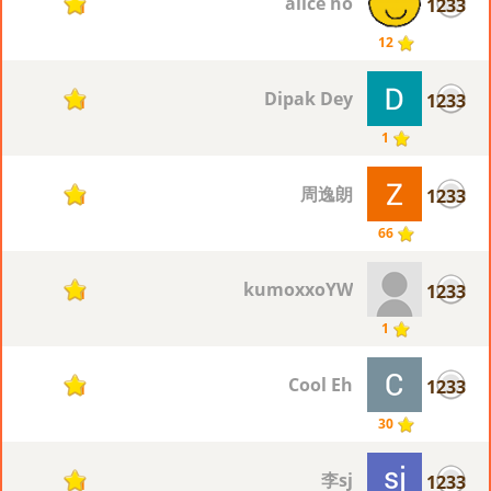
alice ho
1233
1
12
Dipak Dey
1233
1
1
周逸朗
1233
1
66
kumoxxoYW
1233
1
1
Cool Eh
1233
1
30
李sj
1233
1