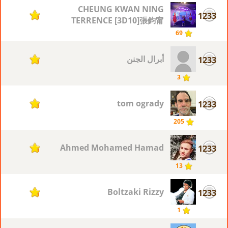
CHEUNG KWAN NING
1233
1
TERRENCE [3D10]張鈞甯
69
أبرال الجنن
1233
1
3
tom ogrady
1233
1
205
Ahmed Mohamed Hamad
1233
1
13
Boltzaki Rizzy
1233
1
1