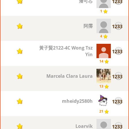
潘可芯
1233
1
1
阿霶
1233
1
4
黃子賢2122-4C Wong Tsz
1233
1
Yin
14
Marcela Clara Laura
1233
1
13
mheidy2580h
1233
1
21
Loarvik
1233
1