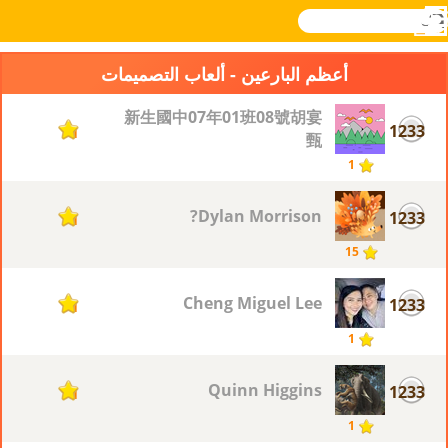
بحث
القائمة
Novel
تسجيل
الدخول
Games
أعظم البارعين - ألعاب التصميمات
新生國中07年01班08號胡宴
1233
1
甄
1
Dylan Morrison?
1233
1
15
Cheng Miguel Lee
1233
1
1
Quinn Higgins
1233
1
1