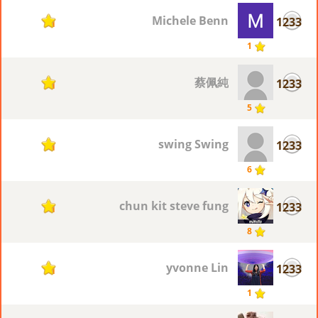
Michele Benn
1233
1
1
蔡佩純
1233
1
5
swing Swing
1233
1
6
chun kit steve fung
1233
1
8
yvonne Lin
1233
1
1