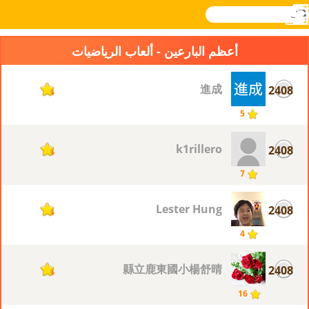
بحث
القائمة
Novel
تسجيل
الدخول
Games
أعظم البارعين - ألعاب الرياضيات
進成
2408
4
5
k1rillero
2408
4
7
Lester Hung
2408
4
4
縣立鹿東國小楊舒晴
2408
4
16