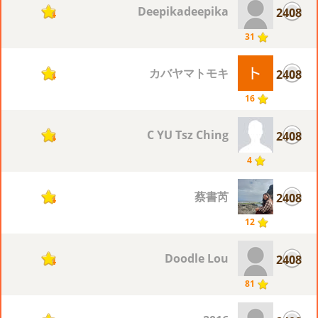
Deepikadeepika
2408
4
31
カバヤマトモキ
2408
4
16
C YU Tsz Ching
2408
4
4
蔡書芮
2408
4
12
Doodle Lou
2408
4
81