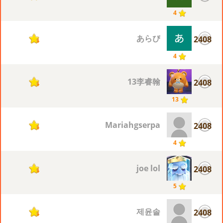
4
あらぴ
2408
4
4
13李睿翰
2408
4
13
Mariahgserpa
2408
4
4
joe lol
2408
4
5
제윤솔
2408
4