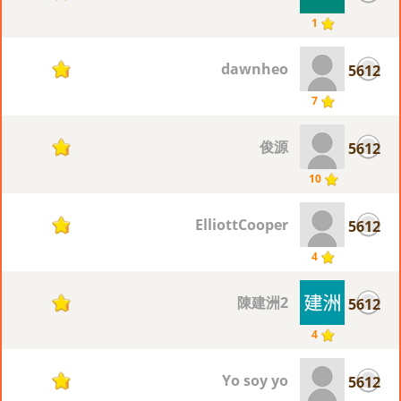
1
dawnheo
5612
1
7
俊源
5612
1
10
ElliottCooper
5612
1
4
陳建洲2
5612
1
4
Yo soy yo
5612
1