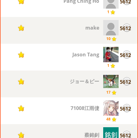
Pang Ching Ho
5612
1
1
make
5612
1
10
Jason Tang
5612
1
1
ジョー＆ピー
5612
1
17
71008江雨倢
5612
1
48
蔡銘釗
5612
1