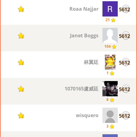
Roaa Najjar
5612
1
21
Janet Boggs
5612
1
104
林翼廷
5612
1
1
1070165盧威廷
5612
1
8
wisquero
5612
1
3