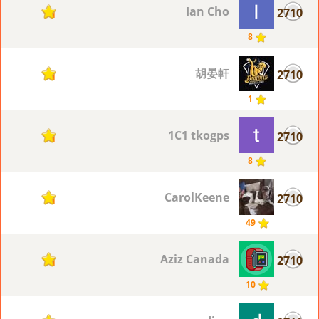
Ian Cho
2710
1
8
胡晏軒
2710
1
1
1C1 tkogps
2710
1
8
CarolKeene
2710
1
49
Aziz Canada
2710
1
10