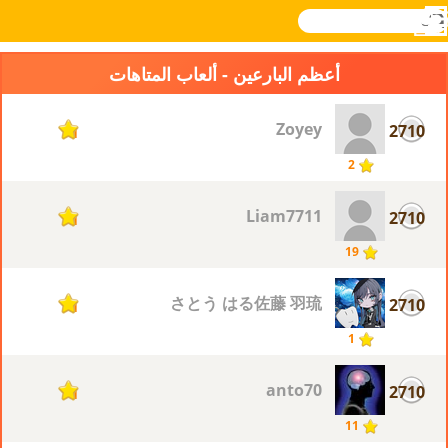
بحث
القائمة
Novel
تسجيل
الدخول
Games
أعظم البارعين - ألعاب المتاهات
Zoyey
2710
1
2
Liam7711
2710
1
19
さとう はる佐藤 羽琉
2710
1
1
anto70
2710
1
11