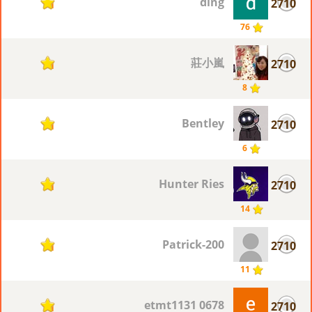
ding
2710
1
76
莊小嵐
2710
1
8
Bentley
2710
1
6
Hunter Ries
2710
1
14
Patrick-200
2710
1
11
0678 etmt1131
2710
1