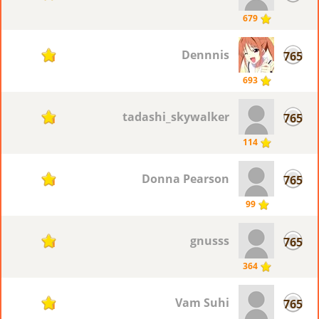
679
Dennnis
765
1
693
tadashi_skywalker
765
1
114
Donna Pearson
765
1
99
gnusss
765
1
364
Vam Suhi
765
1