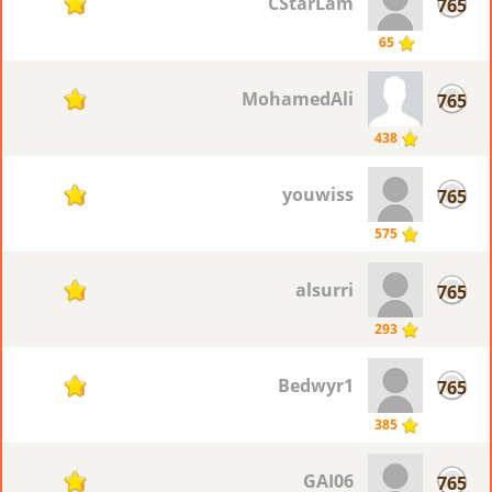
CStarLam
765
1
65
MohamedAli
765
1
438
youwiss
765
1
575
alsurri
765
1
293
Bedwyr1
765
1
385
GAI06
765
1