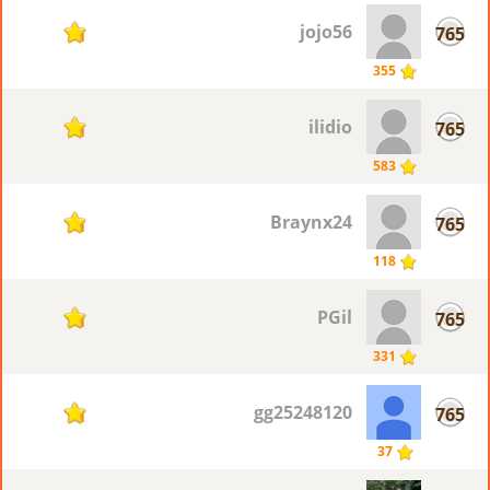
jojo56
765
1
355
ilidio
765
1
583
Braynx24
765
1
118
PGil
765
1
331
gg25248120
765
1
37