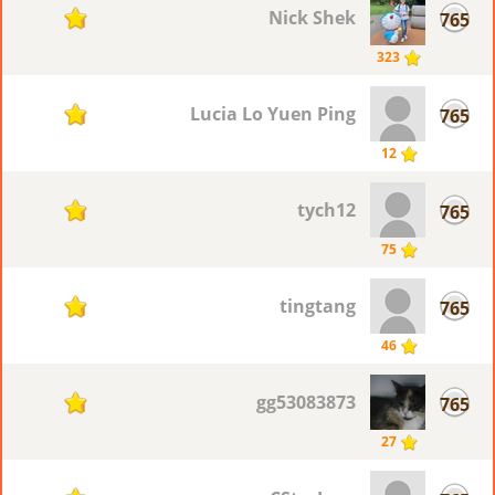
Nick Shek
765
1
323
Lucia Lo Yuen Ping
765
1
12
tych12
765
1
75
tingtang
765
1
46
gg53083873
765
1
27