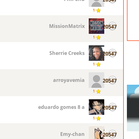
1
MissionMatrix
20547
1
Sherrie Creeks
20547
1
arroyavemia
20547
1
eduardo gomes 8 a
20547
1
Emy-chan
20547