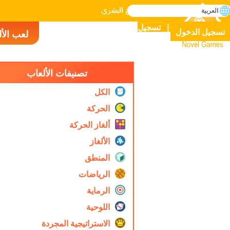
بحث
العربية
إتقان جميع الألعاب في التاريخ البشري
تسجيل
تسجيل الدخول
لعب الأ
Novel Games
تصنيفات الألعاب
الكل
الحركة
ألغاز الحركة
الألغاز
المنطق
الرياضات
الرماية
اللوحية
الاستراتيجية المجردة