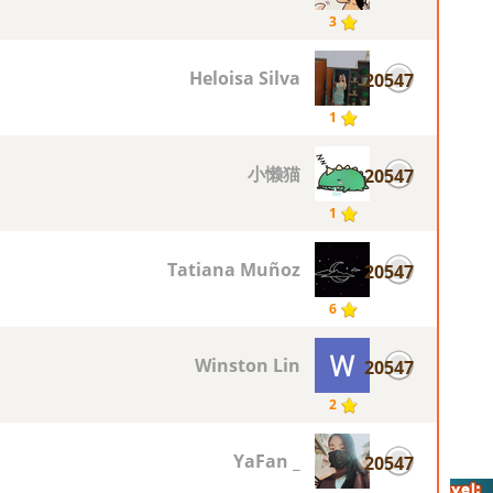
3
Heloisa Silva
20547
1
小懒猫
20547
1
Tatiana Muñoz
20547
6
Winston Lin
20547
2
_ YaFan
20547