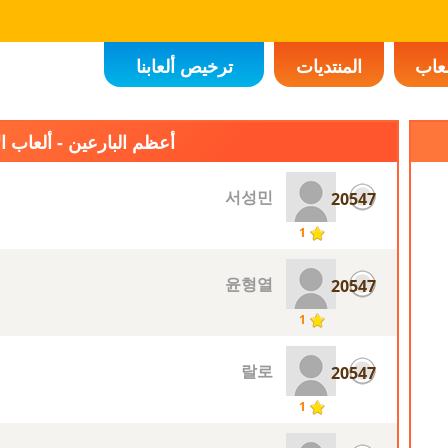
لعاب
المنتديات
ترخيص ألعابنا
أعظم البارعين - ألعاب ال
서성민
20547
1
윤형열
20547
1
랄로
20547
1