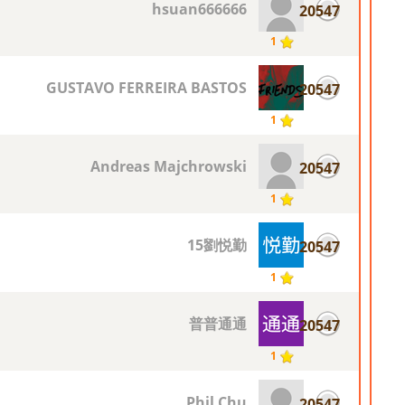
hsuan666666
20547
1
GUSTAVO FERREIRA BASTOS
20547
1
Andreas Majchrowski
20547
1
15劉悦勤
20547
1
普普通通
20547
1
Phil Chu
20547