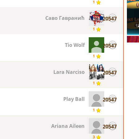
1
Саво Гавранић
20547
1
Tio Wolf
20547
1
Lara Narciso
20547
1
Play Ball
20547
1
Ariana Aileen
20547
3