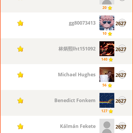
20
gg80073413
2627
1
10
林炳熙lht151092
2627
1
140
Michael Hughes
2627
1
56
Benedict Fonkem
2627
1
127
Kálmán Fekete
2627
1