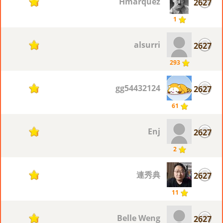
Hmarquez
2627
1
1
alsurri
2627
1
293
gg54432124
2627
1
61
Enj
2627
1
2
連秀典
2627
1
11
Belle Weng
2627
1