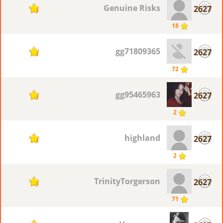
Genuine Risks
2627
1
18
gg71809365
2627
1
72
gg95465963
2627
1
2
highland
2627
1
2
TrinityTorgerson
2627
1
71