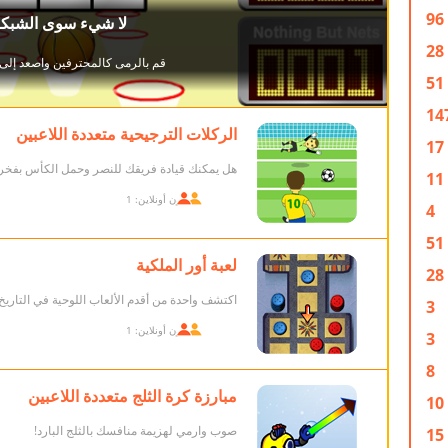
96
28
51
14
الركلات الترجيحية متعددة اللاعبين
17
هل يمكنك قيادة فريقك للنصر وحمل الكأس بفخر
11
اللاعبون أونلاين: 1
4
51
لعبة أور الملكية
28
اكتشف واحدة من أقدم الألعاب اللوحية في التاريخ!
3
اللاعبون أونلاين: 1
3
8
مبارزة كرة الثلج متعددة اللاعبين
10
صوب وارمي لهزيمة منافسك بالثلج البارد!
15