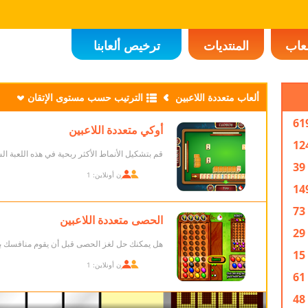
لعاب
المنتديات
ترخيص ألعابنا
ألعاب متعددة اللاعبين
الترتيب حسب مستوى الإتقان
61
أوكي متعددة اللاعبين
12
قم بتشكيل الأنماط الأكثر ربحية في هذه اللعبة ال
39
اللاعبون أونلاين: 1
14
73
الحصى متعددة اللاعبين
29
هل يمكنك حل لغز الحصى قبل أن يقوم منافسك ب
15
اللاعبون أونلاين: 1
61
48