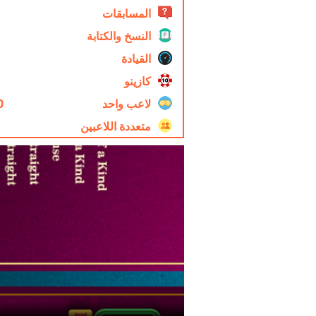
المسابقات
النسخ والكتابة
القيادة
كازينو
لاعب واحد
0
متعددة اللاعبين