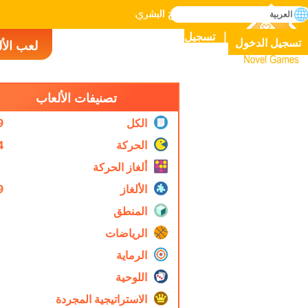
بحث
العربية
إتقان جميع الألعاب في التاريخ البشري
تسجيل
تسجيل الدخول
لعب الأ
Novel Games
تصنيفات الألعاب
الكل
9
الحركة
4
ألغاز الحركة
الألغاز
9
المنطق
الرياضات
الرماية
اللوحية
الاستراتيجية المجردة