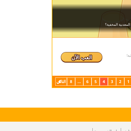
ة!
العب الآن
1
2
3
4
5
6
...
8
التالي