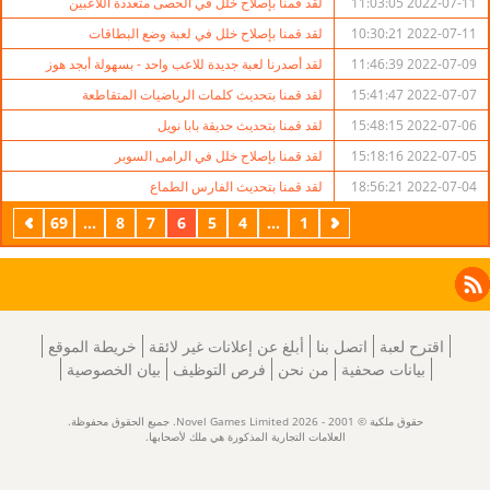
2022-07-11 11:03:05
لقد قمنا بإصلاح خلل في الحصى متعددة اللاعبين
2022-07-11 10:30:21
لقد قمنا بإصلاح خلل في لعبة وضع البطاقات
2022-07-09 11:46:39
لقد أصدرنا لعبة جديدة للاعب واحد - بسهولة أبجد هوز
2022-07-07 15:41:47
لقد قمنا بتحديث كلمات الرياضيات المتقاطعة
2022-07-06 15:48:15
لقد قمنا بتحديث حديقة بابا نويل
2022-07-05 15:18:16
لقد قمنا بإصلاح خلل في الرامى السوبر
2022-07-04 18:56:21
لقد قمنا بتحديث الفارس الطماع
السابق
1
...
4
5
6
7
8
...
69
التالي
Facebook
Instagram
X
RSS
LinkedIn
اقترح لعبة
اتصل بنا
أبلغ عن إعلانات غير لائقة
خريطة الموقع
بيانات صحفية
من نحن
فرص التوظيف
بيان الخصوصية
حقوق ملكية © 2001 - 2026 Novel Games Limited. جميع الحقوق محفوظة.
العلامات التجارية المذكورة هي ملك لأصحابها.