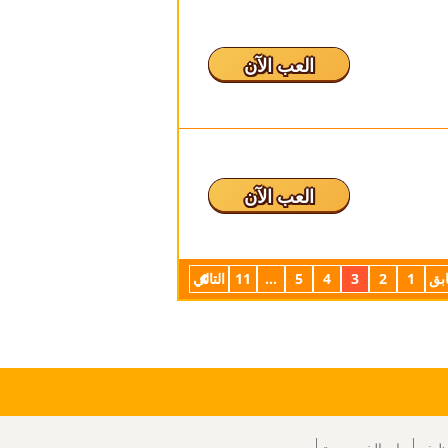
العب الآن
العب الآن
بق
1
2
3
4
5
...
11
التالي