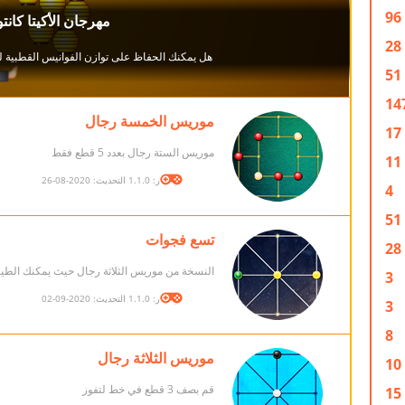
96
28
51
14
موريس الخمسة رجال
17
موريس الستة رجال بعدد 5 قطع فقط
11
الإصدار: 1.1.0 التحديث: 2020-08-26
4
51
تسع فجوات
28
النسخة من موريس الثلاثة رجال حيث يمكنك الطي
3
الإصدار: 1.1.0 التحديث: 2020-09-02
3
8
موريس الثلاثة رجال
10
قم بصف 3 قطع في خط لتفوز
15