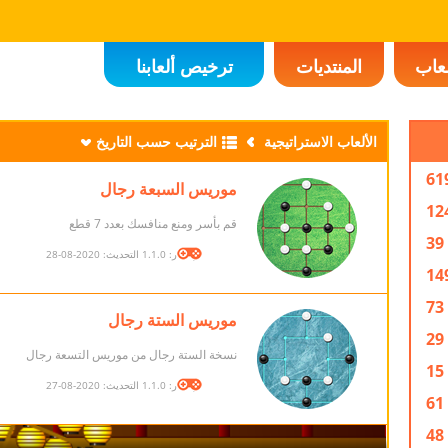
لعاب
المنتديات
ترخيص ألعابنا
الألعاب الاستراتيجية
الترتيب حسب التاريخ
61
موريس السبعة رجال
12
قم بأسر ومنع منافسك بعدد 7 قطع
39
الإصدار: 1.1.0 التحديث: 2020-08-28
14
73
موريس الستة رجال
29
نسخة الستة رجال من موريس التسعة رجال
15
الإصدار: 1.1.0 التحديث: 2020-08-27
61
48