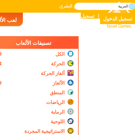
بحث
العربية
إتقان جميع الألعاب في التاريخ البشري
تسجيل
تسجيل الدخول
لعب الأ
Novel Games
تصنيفات الألعاب
الكل
9
الحركة
4
ألغاز الحركة
الألغاز
9
المنطق
الرياضات
الرماية
اللوحية
الاستراتيجية المجردة