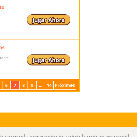
to
Jugar Ahora
os
itante
Jugar Ahora
6
7
8
9
...
14
Próximos