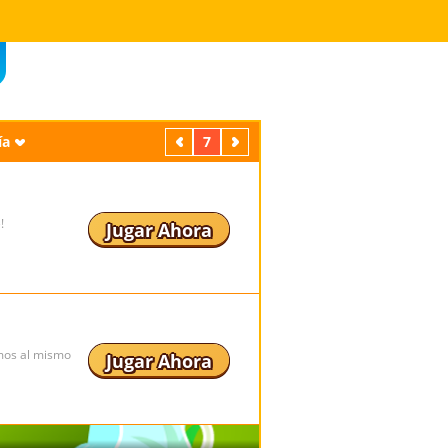
ía
Previos
7
Próximos
!
Jugar Ahora
mos al mismo
Jugar Ahora