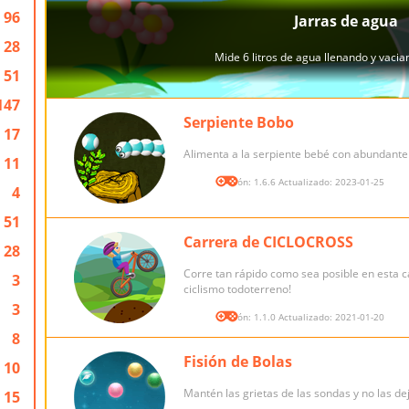
96
28
51
147
Serpiente Bobo
17
Alimenta a la serpiente bebé con abundante
11
Versión: 1.6.6 Actualizado: 2023-01-25
4
51
Carrera de CICLOCROSS
28
Corre tan rápido como sea posible en esta c
3
ciclismo todoterreno!
3
Versión: 1.1.0 Actualizado: 2021-01-20
8
Fisión de Bolas
10
Mantén las grietas de las sondas y no las de
15