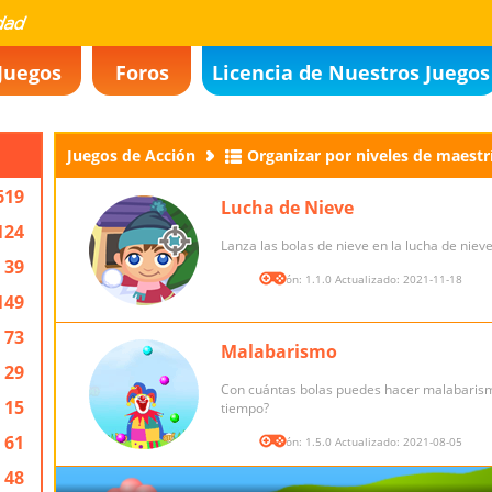
Juegos
Foros
Licencia de Nuestros Juegos
Juegos de Acción
Organizar por niveles de maestr
619
Lucha de Nieve
124
Lanza las bolas de nieve en la lucha de nieve
39
Versión: 1.1.0 Actualizado: 2021-11-18
149
73
Malabarismo
29
Con cuántas bolas puedes hacer malabaris
15
tiempo?
61
Versión: 1.5.0 Actualizado: 2021-08-05
48