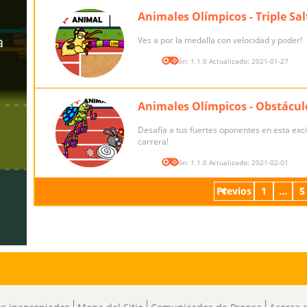
Animales Olímpicos - Triple Sal
Ves a por la medalla con velocidad y poder!
Versión: 1.1.0 Actualizado: 2021-01-27
Animales Olímpicos - Obstácul
Desafía a tus fuertes oponentes en esta exc
carrera!
Versión: 1.1.0 Actualizado: 2021-02-01
Previos
1
...
5