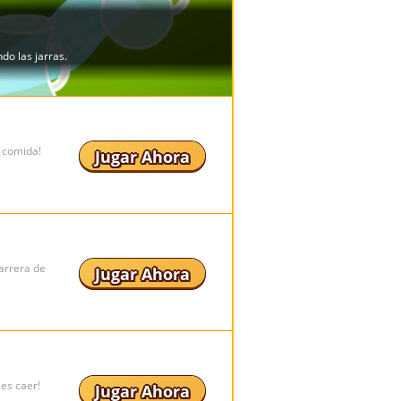
 comida!
Jugar Ahora
arrera de
Jugar Ahora
jes caer!
Jugar Ahora