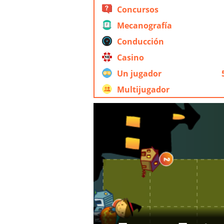
Concursos
Mecanografía
Conducción
Casino
Un jugador
Multijugador