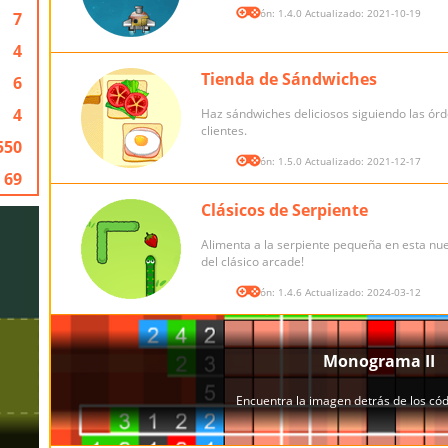
Versión: 1.4.0 Actualizado: 2021-10-19
7
4
Tienda de Sándwiches
6
4
Haz sándwiches deliciosos siguiendo las órd
clientes.
550
Versión: 1.5.0 Actualizado: 2021-12-17
69
Clásicos de Serpiente
Alimenta a la serpiente pequeña en esta nu
del clásico arcade!
Versión: 1.4.6 Actualizado: 2024-03-12