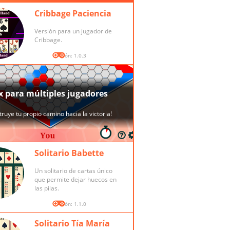
Cribbage Paciencia
Versión para un jugador de
Cribbage.
Versión: 1.0.3
Solitario Babette
Un solitario de cartas único
que permite dejar huecos en
las pilas.
Versión: 1.1.0
Solitario Tía María