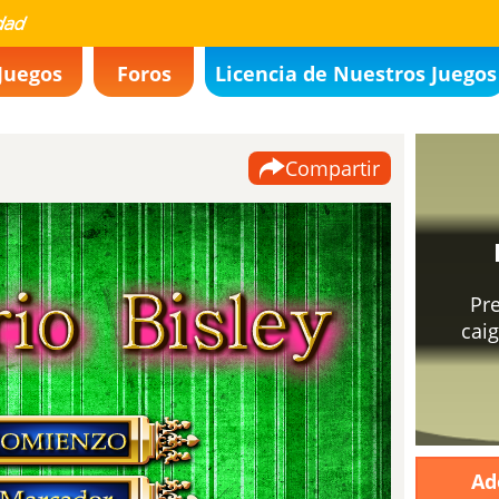
Juegos
Foros
Licencia de Nuestros Juegos
Compartir
que
e que
.
ost
aught up.
 gusta
Ad