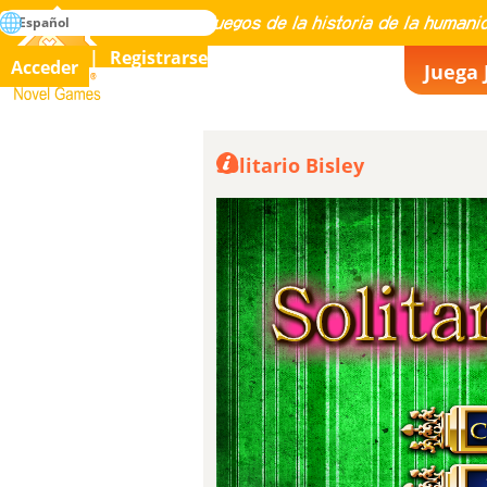
búsqueda
Español
Maestría en todos los juegos de la historia de la humanidad
Registrarse
Acceder
Juega 
Novel Games
Solitario Bisley
Ahora, soy mejor 
(Traducido)
casi todos los demás, desd
Danial Zheng se puso al día
2614
(Original) Now, I am better than alm
everyone else, since Danial Zheng c
de AlexGordillo
Me
2025-03-25