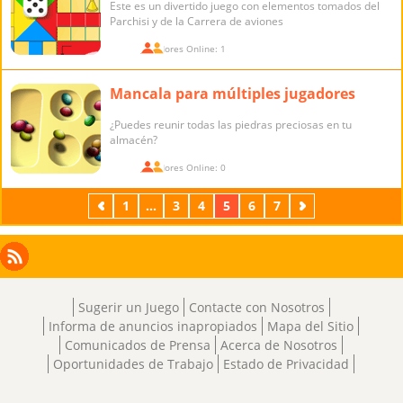
Este es un divertido juego con elementos tomados del
Parchisi y de la Carrera de aviones
Jugadores Online: 1
Mancala para múltiples jugadores
¿Puedes reunir todas las piedras preciosas en tu
almacén?
Jugadores Online: 0
Previos
1
...
3
4
5
6
7
Próximos
Facebook
Instagram
X
RSS
LinkedIn
Sugerir un Juego
Contacte con Nosotros
Informa de anuncios inapropiados
Mapa del Sitio
Comunicados de Prensa
Acerca de Nosotros
Oportunidades de Trabajo
Estado de Privacidad