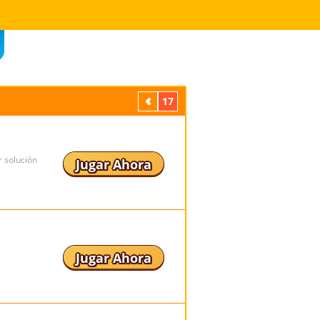
Previos
17
r solución
Jugar Ahora
Jugar Ahora