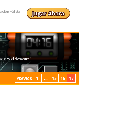
ación válida
Jugar Ahora
Previos
1
...
15
16
17