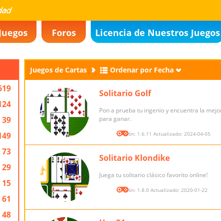
Juegos
Foros
Licencia de Nuestros Juegos
Juegos de Cartas
Ordenar por Fecha
619
Solitario Golf
124
Pon a prueba tu ingenio y encuentra la mejo
39
para ganar.
149
Versión: 1.6.11 Actualizado: 2024-04-05
73
Solitario Klondike
29
Juega tu solitario clásico favorito online!
15
Versión: 1.8.0 Actualizado: 2020-01-22
61
48