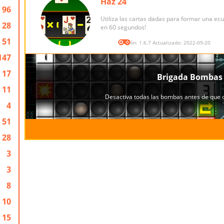
Haz 24
96
Utiliza las cartas dadas para formar una ecu
28
en 60 segundos!
51
Versión: 1.6.7 Actualizado: 2022-09-20
147
17
11
4
51
28
3
3
8
10
15