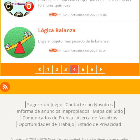
fórmulas químicas.
Versión: 1.2.3 Actualizado: 2022-09-06
Lógica Balanza
Elige el objeto más pesado de la balanza.
Versión: 1.4.0 Actualizado: 2021-10-21
Previos
1
2
3
4
5
6
Próximos
Facebook
Instagram
X
RSS
LinkedIn
Sugerir un Juego
Contacte con Nosotros
Informa de anuncios inapropiados
Mapa del Sitio
Comunicados de Prensa
Acerca de Nosotros
Oportunidades de Trabajo
Estado de Privacidad
Copyright © 2001 - 2026 Novel Games Limited. Todos los derechos reservados.