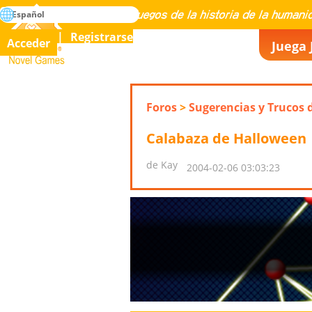
búsqueda
Español
Maestría en todos los juegos de la historia de la humanidad
Registrarse
Acceder
Juega 
Novel Games
Foros
>
Sugerencias y Trucos 
Calabaza de Halloween
de Kay
2004-02-06 03:03:23