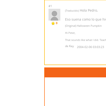
#1
Hola Pedro,
(Traducido)
Eso suena como lo que hi
0
(Original) Halloween Pumpkin
Hi Peter,
That sounds like what I did. Tea
de Kay
2004-02-06 03:03:23