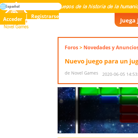
búsqueda
Español
Maestría en todos los juegos de la historia de la humanidad
Registrarse
Acceder
Juega 
Novel Games
Foros
>
Novedades y Anuncio
Nuevo juego para un jug
de Novel Games
2020-06-05 14:53