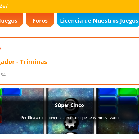
Juegos
Foros
Licencia de Nuestros Juegos
s
ador - Triminas
:54