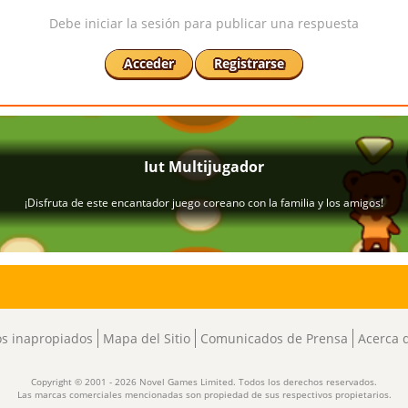
Debe iniciar la sesión para publicar una respuesta
Acceder
Registrarse
s inapropiados
Mapa del Sitio
Comunicados de Prensa
Acerca 
Copyright © 2001 - 2026 Novel Games Limited. Todos los derechos reservados.
Las marcas comerciales mencionadas son propiedad de sus respectivos propietarios.