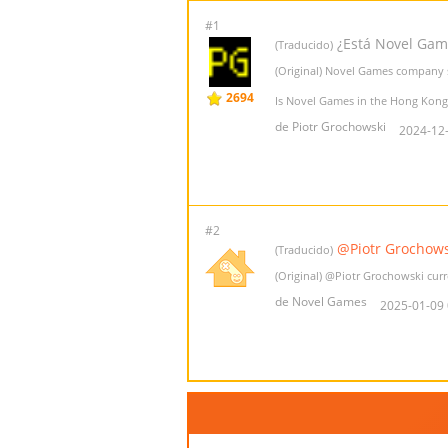
#1
¿Está Novel Games
(Traducido)
(Original) Novel Games company 
2694
Is Novel Games in the Hong Kong 
de Piotr Grochowski
2024-12-
#2
@Piotr Grochows
(Traducido)
(Original)
@Piotr Grochowski
curr
de Novel Games
2025-01-09 