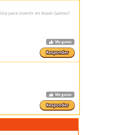
iliza para invertir en Novel Games?
Me gusta
Responder
Me gusta
Responder