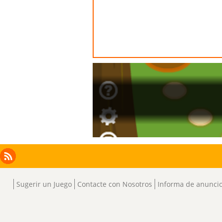
Facebook
Instagram
X
RSS
LinkedIn
Sugerir un Juego
Contacte con Nosotros
Informa de anuncio