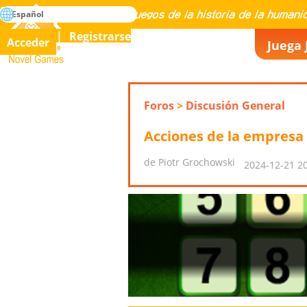
búsqueda
Español
Maestría en todos los juegos de la historia de la humanidad
Registrarse
Acceder
Juega 
Novel Games
Foros
>
Discusión General
Acciones de la empres
de Piotr Grochowski
2024-12-21 20