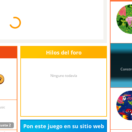
Hilos del foro
Ninguno todavía
r
a
rencias
usic
gusta
2
Pon este juego en su sitio web