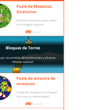
Puzle de Mosaicos
Giratorios
Gira los mosaicos para volver
a la imagen original.
Versión: 1.0.1
Puzle de arrastre de
mosaicos
¡Trata de recuperar la imagen
con solo un movimiento!
Versión: 1.1.0