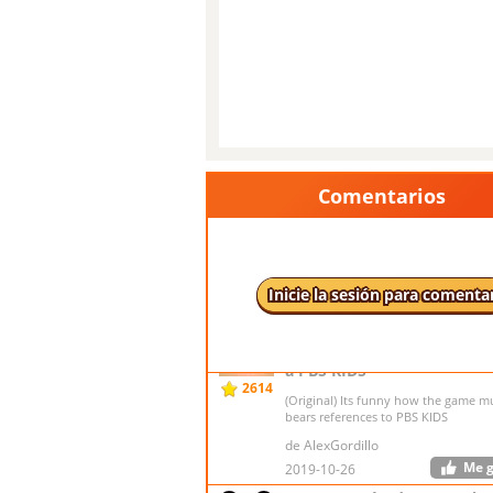
Comentarios
Inicie la sesión para comenta
Es curioso cómo l
(Traducido)
música del juego lleva refe
a PBS KIDS
2614
(Original) Its funny how the game m
bears references to PBS KIDS
de AlexGordillo
Me 
2019-10-26