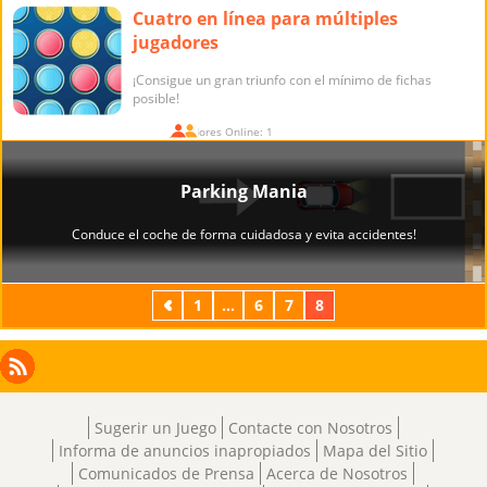
Cuatro en línea para múltiples
jugadores
¡Consigue un gran triunfo con el mínimo de fichas
posible!
Jugadores Online: 1
Previos
1
...
6
7
8
Facebook
Instagram
X
RSS
LinkedIn
Sugerir un Juego
Contacte con Nosotros
Informa de anuncios inapropiados
Mapa del Sitio
Comunicados de Prensa
Acerca de Nosotros