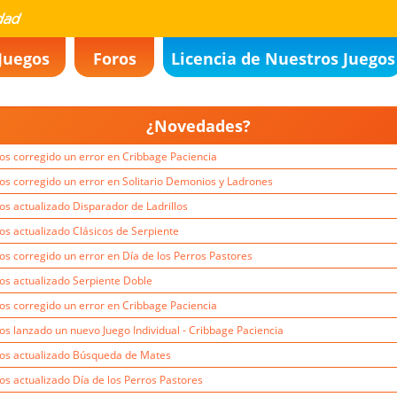
Juegos
Foros
Licencia de Nuestros Juegos
¿Novedades?
s corregido un error en Cribbage Paciencia
s corregido un error en Solitario Demonios y Ladrones
s actualizado Disparador de Ladrillos
s actualizado Clásicos de Serpiente
s corregido un error en Día de los Perros Pastores
s actualizado Serpiente Doble
s corregido un error en Cribbage Paciencia
s lanzado un nuevo Juego Individual - Cribbage Paciencia
s actualizado Búsqueda de Mates
s actualizado Día de los Perros Pastores