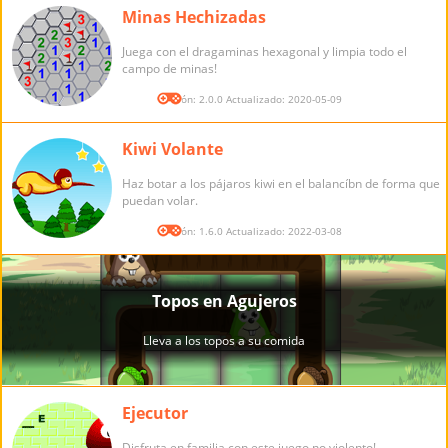
Minas Hechizadas
Juega con el dragaminas hexagonal y limpia todo el
campo de minas!
Versión: 2.0.0 Actualizado: 2020-05-09
Kiwi Volante
Haz botar a los pájaros kiwi en el balancíbn de forma que
puedan volar.
Versión: 1.6.0 Actualizado: 2022-03-08
Ejecutor
Disfruta en familia con este juego no violento!