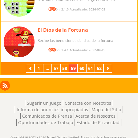
Versión: 2.1.0 Actualizado: 2026-07-03
El Dios de la Fortuna
Recibe las bendiciones del dios de la fortuna!
Versión: 1.4.1 Actualizado: 2022-04-19
Previos
1
...
57
58
59
60
61
62
Próximos
Facebook
Instagram
X
RSS
LinkedIn
Sugerir un Juego
Contacte con Nosotros
Informa de anuncios inapropiados
Mapa del Sitio
Comunicados de Prensa
Acerca de Nosotros
Oportunidades de Trabajo
Estado de Privacidad
Copyright © 2001 - 2026 Novel Games Limited. Todos los derechos reservados.