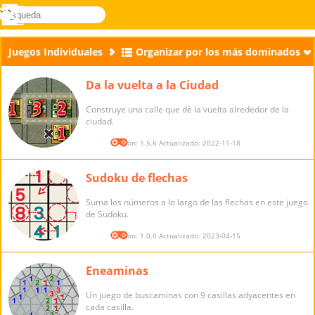
búsqueda
Menú
Novel
Acceder
Games
Juegos Individuales
Organizar por los más dominados
Da la vuelta a la Ciudad
Construye una calle que dé la vuelta alrededor de la
ciudad.
Versión: 1.5.6 Actualizado: 2022-11-18
Sudoku de flechas
Suma los números a lo largo de las flechas en este juego
de Sudoku.
Versión: 1.0.0 Actualizado: 2023-04-15
Eneaminas
Un juego de buscaminas con 9 casillas adyacentes en
cada casilla.