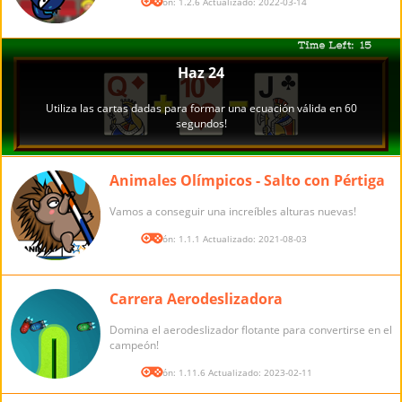
Versión: 1.2.6 Actualizado: 2022-03-14
Animales Olímpicos - Salto con Pértiga
Vamos a conseguir una increíbles alturas nuevas!
Versión: 1.1.1 Actualizado: 2021-08-03
Carrera Aerodeslizadora
Domina el aerodeslizador flotante para convertirse en el
campeón!
Versión: 1.11.6 Actualizado: 2023-02-11