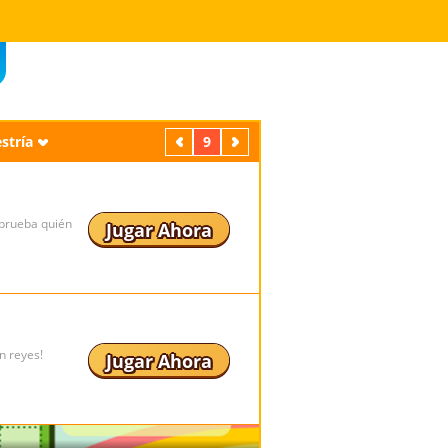
stría
Previos
9
Próximos
mprueba quién
Jugar Ahora
n reyes!
Jugar Ahora