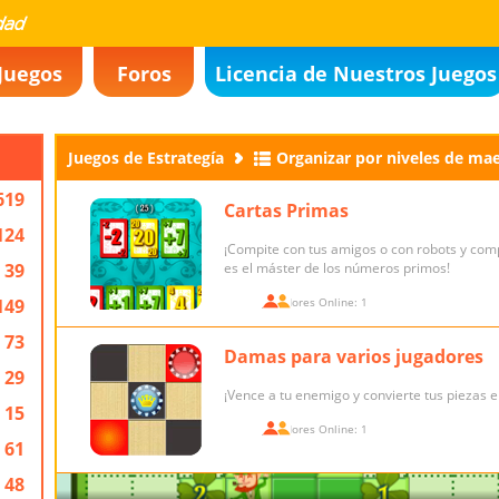
Juegos
Foros
Licencia de Nuestros Juegos
Juegos de Estrategía
Organizar por niveles de mae
619
Cartas Primas
124
¡Compite con tus amigos o con robots y co
39
es el máster de los números primos!
149
Jugadores Online: 1
73
Damas para varios jugadores
29
¡Vence a tu enemigo y convierte tus piezas e
15
Jugadores Online: 1
61
48