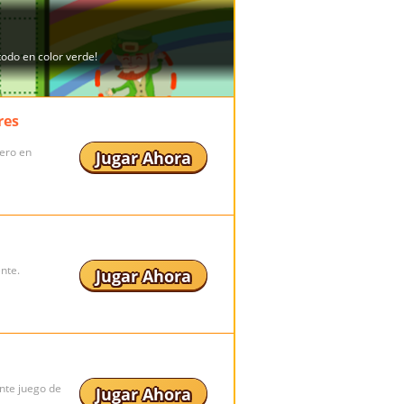
res
mero en
Jugar Ahora
nte.
Jugar Ahora
nte juego de
Jugar Ahora