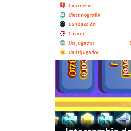
Concursos
Mecanografía
Conducción
Casino
Un jugador
Multijugador