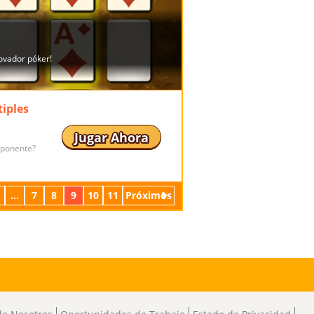
iples
Jugar Ahora
 oponente?
...
7
8
9
10
11
Próximos