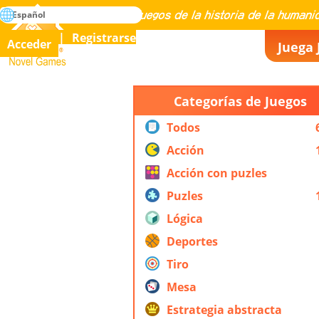
búsqueda
Español
Maestría en todos los juegos de la historia de la humanidad
Registrarse
Acceder
Juega 
Novel Games
Categorías de Juegos
Todos
Acción
Acción con puzles
Puzles
Lógica
Deportes
Tiro
Mesa
Estrategia abstracta