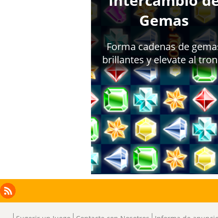
Facebook
Instagram
X
RSS
LinkedIn