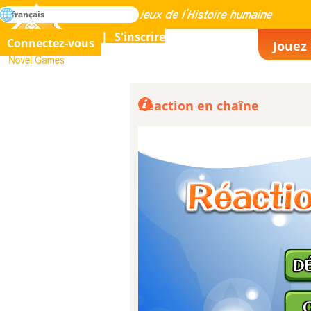
rechercher
français
La maîtrise de tous les jeux de l’histoire humaine
S'inscrire
Connectez-vous
Jouez 
Novel Games
Réaction en chaîne
Niveau 8 avec 10800
(Traduit)
points, mais c’est quand 
étoiles.
2694
(Original) Level 8 with 10800 points,
is still 3 stars.
par Piotr Grochowski
2024-01-05
J’ai gagné la quatri
(Traduit)
étoile au niveau 9 avec 105