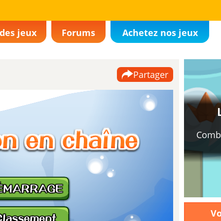
des jeux
Forums
Achetez nos jeux
Partager
même 3
 but that
J’aime
ème
Vo
00