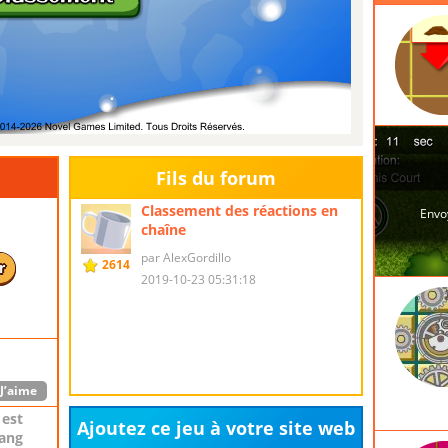
enu la
, et la
des
 232e
eux de
l 9 with
h star
 of 695
Fils du forum
 star out
Classement des réactions en
chaîne
J’aime
par AlexGordillo
ie
2614
r
2019-10-23 05:31:18
orie
ory and
J’aime
 est
Ajoutez ce jeu à votre site web
rang