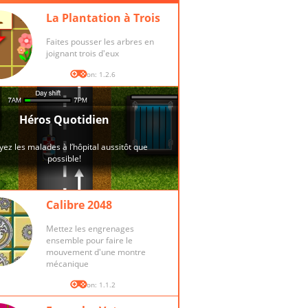
La Plantation à Trois
Faites pousser les arbres en
joignant trois d'eux
Version: 1.2.6
Calibre 2048
Mettez les engrenages
ensemble pour faire le
mouvement d'une montre
mécanique
Version: 1.1.2