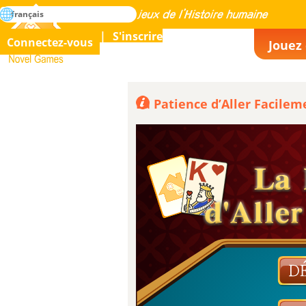
rechercher
français
La maîtrise de tous les jeux de l’histoire humaine
S'inscrire
Connectez-vous
Jouez 
Novel Games
La Patience d’Aller Facilem