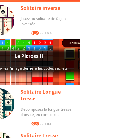
Solitaire inversé
Jouez au solitaire de façon
inversée.
Version: 1.0.0
Solitaire Longue
tresse
Décomposez la longue tresse
dans ce jeu complexe.
Version: 1.0.0
Solitaire Tresse