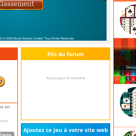
un
er un
 great way
Fils du forum
’aime
1
nial
Aucun pour le moment
r
J’aime
né en
conds.
Ajoutez ce jeu à votre site web
J’aime