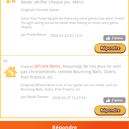
42
devoir vérifier chaque jeu. Merci.
(Original) Untimed Games
Other than Poker Square are there any other games that aren't timed?
Thought asking would be easier than having to check every game.
Thanks.
par Frank Beres
2026-02-23 01:13:21
J’aime
Répondre
#2
@Frank Beres
, beaucoup de nos jeux ne sont
(Traduit)
pas chronométrés, comme Bouncing Balls, Slidris,
Pool Practice, etc.
(Original)
@Frank Beres
a lot of our games are not timed, such as
Bouncing Balls, Slidris, Pool Practice, etc
par Novel Games
2026-02-27 12:27:14
J’aime
Répondre
Répondre