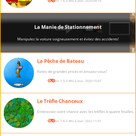
Version: 1.6.0 Mis à Jour: 2020-09-10
La Pêche de Bateau
Faites de grandes prises et amusez-vous!
Version: 1.5.0 Mis à Jour: 2020-10-07
Le Trèfle Chanceux
Embrassez votre chance avec les trèfles à quatre feuilles.
Version: 1.6.5 Mis à Jour: 2022-11-01