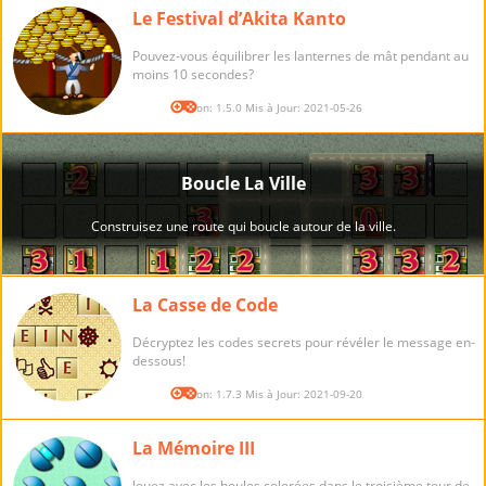
Le Festival d’Akita Kanto
Pouvez-vous équilibrer les lanternes de mât pendant au
moins 10 secondes?
Version: 1.5.0 Mis à Jour: 2021-05-26
La Casse de Code
Décryptez les codes secrets pour révéler le message en-
dessous!
Version: 1.7.3 Mis à Jour: 2021-09-20
La Mémoire III
Jouez avec les boules colorées dans le troisième tour de