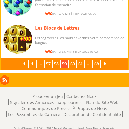
formation de mémoire!
Version: 1.6.0 Mis à Jour: 2021-06-09
Les Blocs de Lettres
Orthographiez les mots et vérifiez votre compétence de
langue.
Version: 1.13.6 Mis à Jour: 2022-08-03
Précédent
1
...
57
58
59
60
61
...
69
Suivant
Facebook
Instagram
X
RSS
LinkedIn
Proposer un Jeu
Contactez-Nous
Signaler des Annonces Inappropriées
Plan du Site Web
Communiqués de Presse
À Propos de Nous
Les Possibilités de Carrière
Déclaration de Confidentialité
Droit d'Auteur © 2001 - 2026 Novel Games Limited. Tous Droits Réservés.