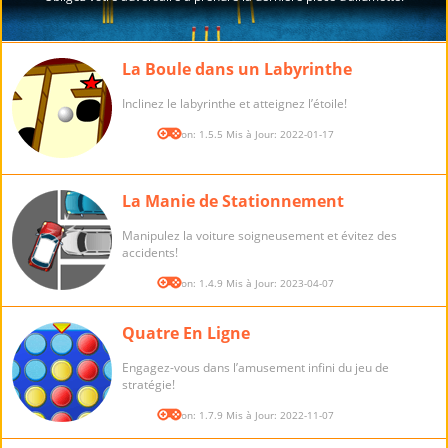
La Boule dans un Labyrinthe
Inclinez le labyrinthe et atteignez l’étoile!
Version: 1.5.5 Mis à Jour: 2022-01-17
La Manie de Stationnement
Manipulez la voiture soigneusement et évitez des
accidents!
Version: 1.4.9 Mis à Jour: 2023-04-07
Quatre En Ligne
Engagez-vous dans l’amusement infini du jeu de
stratégie!
Version: 1.7.9 Mis à Jour: 2022-11-07