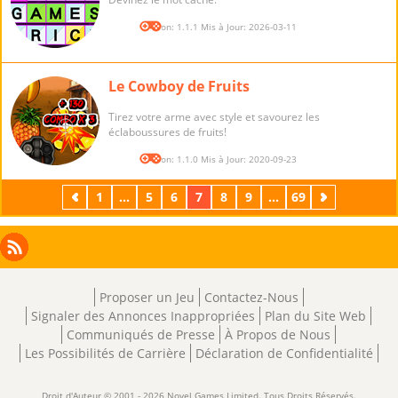
Version: 1.1.1 Mis à Jour: 2026-03-11
Le Cowboy de Fruits
Tirez votre arme avec style et savourez les
éclaboussures de fruits!
Version: 1.1.0 Mis à Jour: 2020-09-23
Précédent
1
...
5
6
7
8
9
...
69
Suivant
Facebook
Instagram
X
RSS
LinkedIn
Proposer un Jeu
Contactez-Nous
Signaler des Annonces Inappropriées
Plan du Site Web
Communiqués de Presse
À Propos de Nous
Les Possibilités de Carrière
Déclaration de Confidentialité
Droit d'Auteur © 2001 - 2026 Novel Games Limited. Tous Droits Réservés.