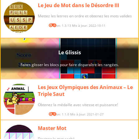
Le Jeu de Mot dans le Désordre III
Mettez les letrres en ordre et obtenez les mots valides
Version: 1.3.13 Mis à Jour: 2022-10-11
Les Jeux Olympiques des Animaux – Le
Triple Saut
Obtenez la médaille avec vitesse et puissance!
Version: 1.1.0 Mis à Jour: 2021-01-27
Master Mot
Devinez le mot caché.