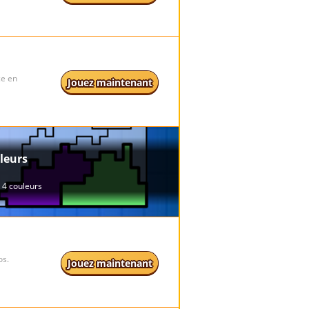
ce en
Jouez maintenant
os.
Jouez maintenant