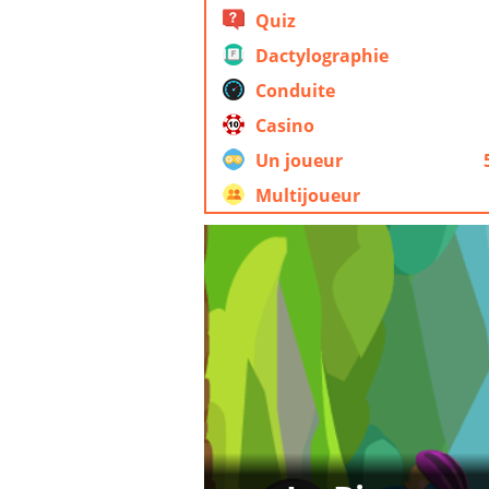
Quiz
Dactylographie
Conduite
Casino
Un joueur
Multijoueur