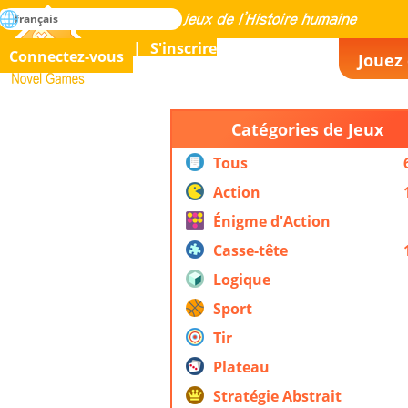
rechercher
français
La maîtrise de tous les jeux de l’histoire humaine
S'inscrire
Connectez-vous
Jouez 
Novel Games
Catégories de Jeux
Tous
Action
Énigme d'Action
Casse-tête
Logique
Sport
Tir
Plateau
Stratégie Abstrait