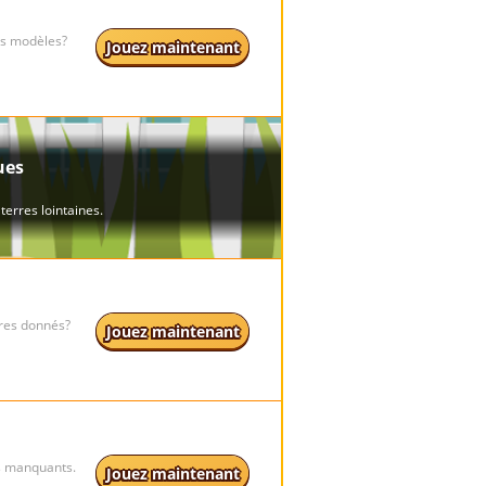
es modèles?
Jouez maintenant
ores donnés?
Jouez maintenant
es manquants.
Jouez maintenant