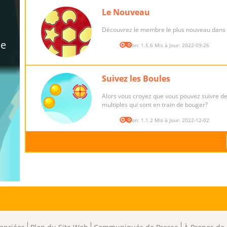
Le Nouveau
Découvrez le membre le plus nouveau dans l
Version: 1.5.6 Mis à Jour: 2022-09-26
Suivez les Boules
Alors vous croyez que vous pouvez suivre de
multiples qui sont en train de bouger?
Version: 1.1.2 Mis à Jour: 2022-12-02