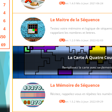
Version: 1.4.0 Mis à Jour: 2021-06-24
7
4
Le Maitre de la Séquence
6
4
Testez votre mémoire et logique de séquen
rappelant les nombres et lettres.
550
Version: 1.2.0 Mis à Jour: 2022-02-03
69
La Mémoire de Séquence
Récitez, rappelez-vous et répétez les numér
Version: 1.5.2 Mis à Jour: 2022-09-29