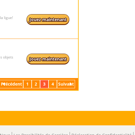
a ligue!
Jouez maintenant
s objets
Jouez maintenant
Précédent
1
2
3
4
Suivant