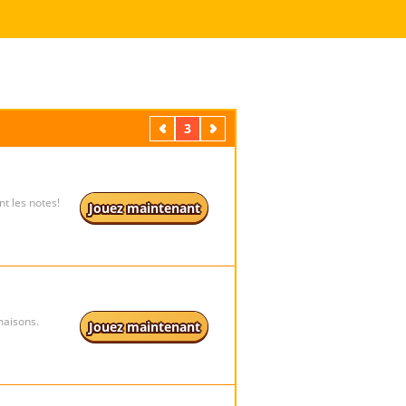
Précédent
3
Suivant
t les notes!
Jouez maintenant
maisons.
Jouez maintenant