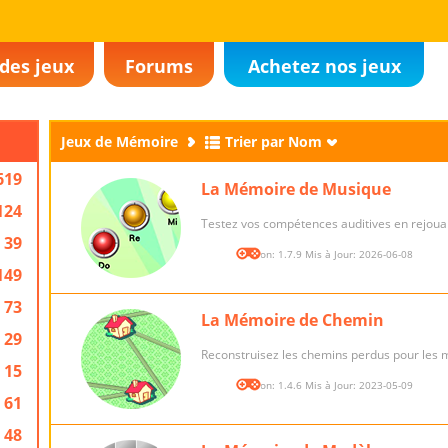
des jeux
Forums
Achetez nos jeux
Jeux de Mémoire
Trier par Nom
619
La Mémoire de Musique
124
Testez vos compétences auditives en rejouan
39
Version: 1.7.9 Mis à Jour: 2026-06-08
149
73
La Mémoire de Chemin
29
Reconstruisez les chemins perdus pour les 
15
Version: 1.4.6 Mis à Jour: 2023-05-09
61
48