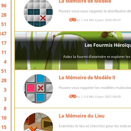
La Mémoire de Modèle
96
Pouvez-vous-vous rappeler la distribution d
28
Version: 1.4.6 Mis à Jour: 2022-09-27
51
147
17
11
4
51
La Mémoire de Modèle II
28
Pouvez-vous rappeler les modèles multicol
3
Version: 1.2.0 Mis à Jour: 2021-04-09
3
8
La Mémoire du Lieu
10
Examinez le lieu et cherchez pour les indic
15