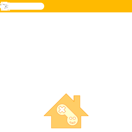
検
索
メ
Novel
ログ
ニ
Games
イン
ュ
ー