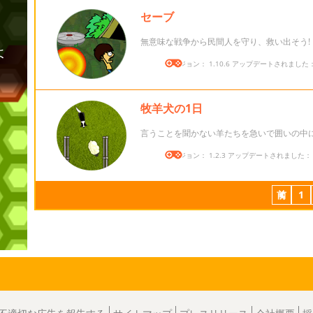
セーブ
無意味な戦争から民間人を守り、救い出そう!
バージョン： 1.10.6 アップデートされました： 2
牧羊犬の1日
言うことを聞かない羊たちを急いで囲いの中
バージョン： 1.2.3 アップデートされました： 20
前
1