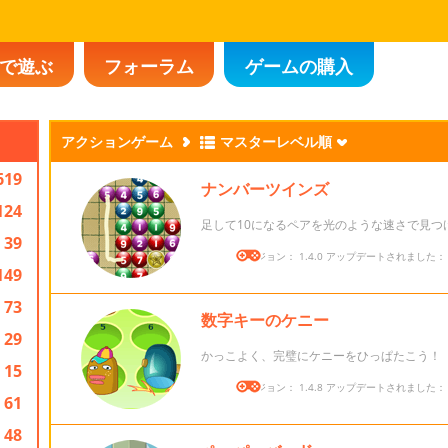
で遊ぶ
フォーラム
ゲームの購入
アクションゲーム
マスターレベル順
619
ナンバーツインズ
124
足して10になるペアを光のような速さで見つ
39
バージョン： 1.4.0 アップデートされました： 20
149
73
数字キーのケニー
29
かっこよく、完璧にケニーをひっぱたこう！
15
バージョン： 1.4.8 アップデートされました： 20
61
48