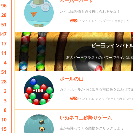
ペーパーバード
96
いくつ障害物を通り抜けられるかな？
28
バージョン： 1.1.7 アップデートされました： 20
51
147
17
11
4
51
ボールの山
28
カラーボールが下に落ちる前に色を合わせて
3
バージョン： 1.3.10 アップデートされました： 2
3
8
いぬネコ土砂降りゲーム
10
空から降ってくる動物をクリックしよう
15