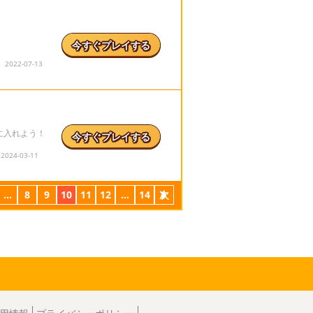
今すぐプレイする
022-07-13
に入れよう！
今すぐプレイする
24-03-11
...
8
9
10
11
12
...
14
次