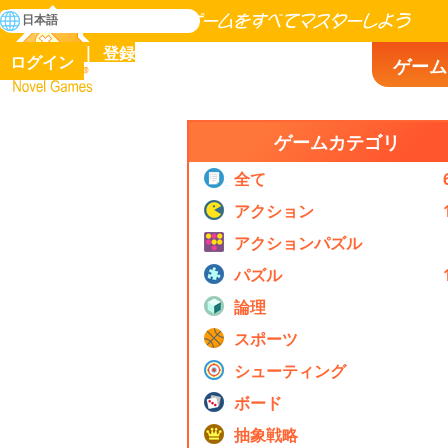
検
日本語
索
人類の歴史に存在するゲームをすべてマスターしよう
登録
ログイン
ゲーム
Novel Games
ゲームカテゴリ
全て
アクション
アクションパズル
パズル
論理
スポーツ
シューティング
ボード
抽象戦略