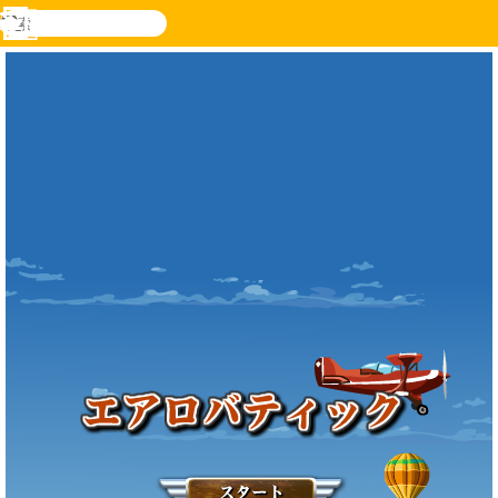
検
索
メ
Novel
ログ
ニ
Games
イン
ュ
ー