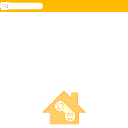
検
索
メ
Novel
ログ
ニ
Games
イン
ュ
ー