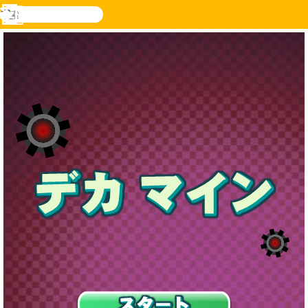
検
索
メ
Novel
ログ
ニ
Games
イン
ュ
ー