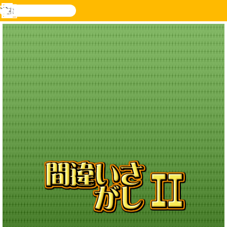
検
索
メ
Novel
ログ
ニ
Games
イン
ュ
ー