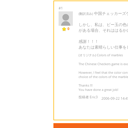
#1
中国チェッカーズ
(翻訳済み)
しかし、私は、ビー玉の色
0
がある場合、それははるか
感謝！！！
あなたは素晴らしい仕事を
(オリジナル) Colors of marbles
The Chinese Checkers game is excel
However, I feel that the color cont
choice of the colors of the marble
Thanks !!!
You have done a great job!
投稿者 Eric3
2006-09-22 14:4