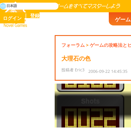
検
日本語
索
人類の歴史に存在するゲームをすべてマスターしよう
登録
ログイン
ゲーム
Novel Games
フォーラム
>
ゲームの攻略法と
大理石の色
投稿者 Eric3
2006-09-22 14:45:35