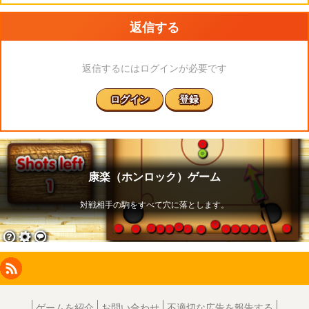
返信する
返信するにはログインが必要です
ログイン
登録
Facebook
Instagram
X
RSS
LinkedIn
ゲームを紹介
お問い合わせ
不適切な広告を報告する