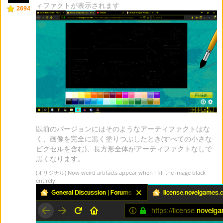
ィファクトが表示されます
2694
以前のバージョンにはそのようなアーティファクトはな
く、画像を完全に黒く塗りつぶしたとき(すべての小さな
ピクセルを含む)、長方形全体がアーティファクトなしで
黒くなります。
(オリジナル) Now weird artifacts appear when I fill the image black
entirely: