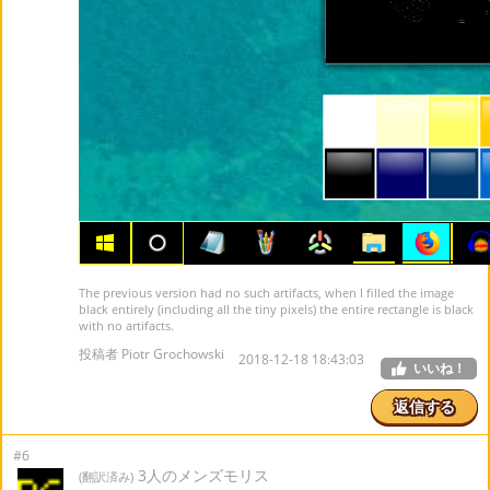
The previous version had no such artifacts, when I filled the image
black entirely (including all the tiny pixels) the entire rectangle is black
with no artifacts.
投稿者 Piotr Grochowski
2018-12-18 18:43:03
いいね！
返信する
#6
3人のメンズモリス
(翻訳済み)