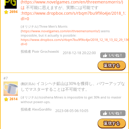
(https://www.novelgames.com/en/threemensmorris/)
は
不可能に思えますが、実際には可能です
2694
:https://www.dropbox.com/s/rbqm7bu9f9lo4je/2018_12_
dl=0
(オリジナル) Three Men's Morris
(
https://www.novelgames.com/en/threemensmorris/)
seems
impossible, but it actually is possible:
https://www.dropbox.com/s/rbqm7bu9f9lo4je/2018_12_18_13_02_29_136
dl=0
投稿者 Piotr Grochowski
2018-12-18 20:22:00
いいね！
返信する
#7
イコシヘナ鉱山は30%を獲得し、パワーアップな
(翻訳済み)
しでマスターすることは不可能です。
(オリジナル) Icosihena Mines is impossible to get 30% and to master
2614
without power-ups.
投稿者 AlexGordillo
2023-08-05 06:10:05
いいね！
返信する