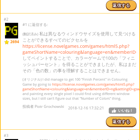
返信する
#2
#1 に返信する:
私は異なるウィンドウサイズを使用して見つける
(翻訳済み)
ことができるすべてのピクセルを
2694
https://license.novelgames.com/games/html5.php?
gameShortName=colouring&language=en&memberID=n
してペイントすることで、カラーゲームで100の「フィニ
ッシュパーセント」を得ることができましたが、私はまだ
その「色の数」の事を理解することはできません。
(オリジナル) I did manage to get 100 "Finish Percent" in Colouring
Game by going to
https://license.novelgames.com/games/html5.php?
gameShortName=colouring&language=en&memberID=ng&settingID=gs
and painting every single pixel I could find using different window
sizes, but I still can't figure out that "Number of Colors" thing.
投稿者 Piotr Grochowski
2018-12-16 17:32:21
いいね！
返信する
#3