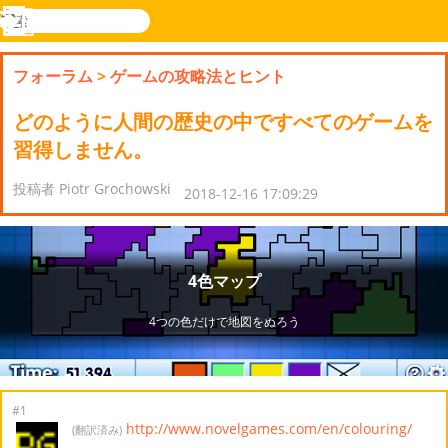
検
索
メ
Novel
ログ
ニ
Games
イン
フォーラム
>
ゲームの攻略法とヒント
ュ
ー
どのように人間の歴史の中ですべてのゲームを
習得しません。
投稿者 Piotr Grochowski
2018-12-16 17:09:29
#1
http://www.novelgames.com/en/colouring/
(翻訳済み)